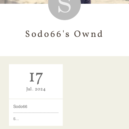
Sodo66's Ownd
17
Jul
2024
Sodo66
S…